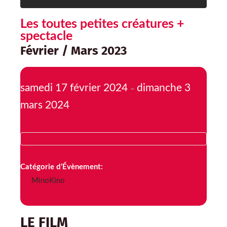
Les toutes petites créatures +
spectacle
Février / Mars 2023
samedi 17 février 2024
dimanche 3
–
mars 2024
Catégorie d’Évènement:
MinoKino
LE FILM