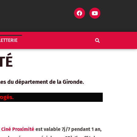
LETTERIE
T
É
ales du département de la Gironde.
rogés.
 Ciné Proximité
est valable 7j/7 pendant 1 an,