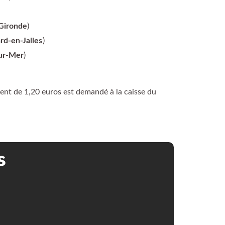
-Gironde
)
rd-en-Jalles
)
ur-Mer
)
ent de 1,20 euros est demandé à la caisse du
s