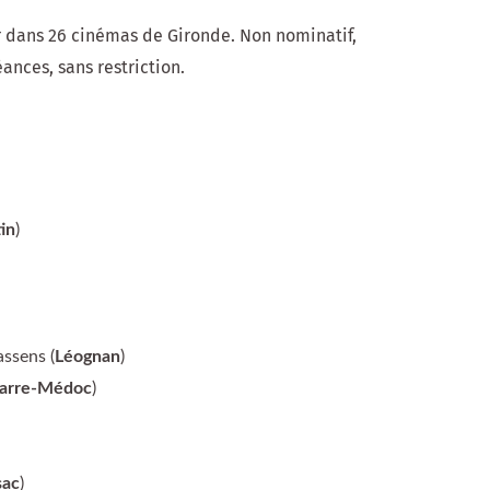
er dans 26 cinémas de Gironde. Non nominatif,
éances, sans restriction.
in
)
ssens (
Léognan
)
arre-Médoc
)
sac
)