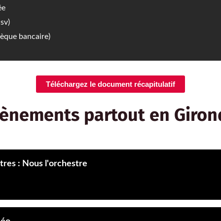
ée
sv)
èque bancaire)
Téléchargez le document récapitulatif
vènements partout en Gironde
res : Nous l'orchestre