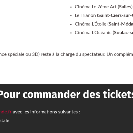
Cinéma Le 7ème Art (
Salles
)
Le Trianon (
Saint-Ciers-sur
Cinéma L’Étoile (
Saint-Méda
Cinéma L’Océanic (
Soulac-s
ce spéciale ou 3D) reste à la charge du spectateur. Un complém
Pour commander des ticket
nde.fr
avec les informations suivantes :
stale