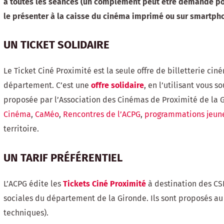
à toutes les séances (un complément peut être demandé pour
le présenter à la caisse du cinéma imprimé ou sur smartph
UN TICKET SOLIDAIRE
Le Ticket Ciné Proximité est la seule offre de billetterie ci
département. C’est une
offre
solidaire
, en l’utilisant vous 
proposée par l’Association des Cinémas de Proximité de la Gi
Cinéma
,
CaMéo
,
Rencontres de l’ACPG
,
programmations jeun
territoire.
UN TARIF PRÉFÉRENTIEL
L’ACPG édite les
Tickets Ciné Proximité
à destination des CSE
sociales du département de la Gironde. Ils sont proposés au 
techniques).