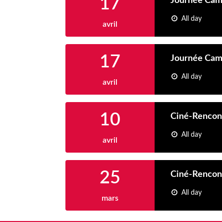
17
Journée Ca
All day
avril
17
Journée Ca
All day
avril
10
Ciné-Rencont
All day
avril
25
Ciné-Rencon
All day
mars