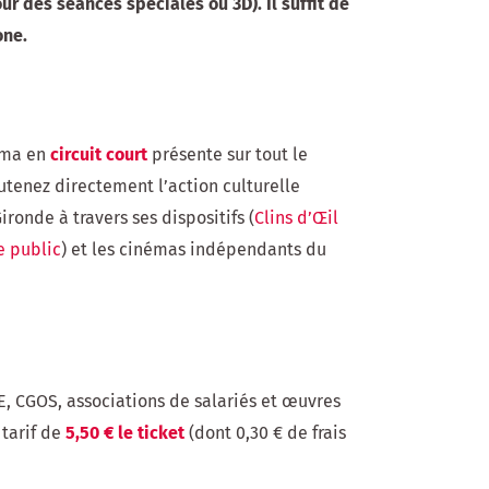
 des séances spéciales ou 3D). Il suffit de
one.
néma en
circuit court
présente sur tout le
soutenez directement l’action culturelle
ronde à travers ses dispositifs (
Clins d’Œil
e public
) et les cinémas indépendants du
, CGOS, associations de salariés et œuvres
tarif de
5,50 € le ticket
(dont 0,30 € de frais