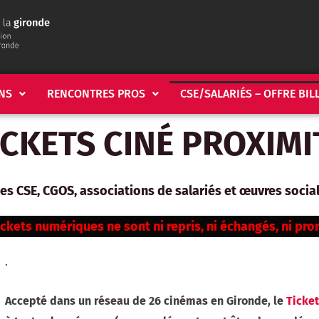
NS
RENCONTRES PROS
CSE/SALARIÉS – OFFRE BIL
ICKETS CIN
É
PROXIMI
 des CSE, CGOS, associations de salariés et œuvres soci
ickets numériques ne sont ni repris, ni échangés, ni pro
.
Accepté
dans un réseau de 26 cinémas en Gironde, le
Ticket