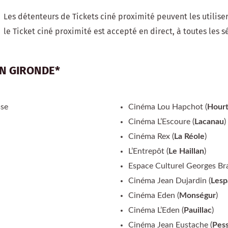
Les détenteurs de Tickets ciné proximité peuvent les utilis
le Ticket ciné proximité est accepté en direct, à toutes les s
EN GIRONDE
*
sse
Cinéma Lou Hapchot (
Hourt
Cinéma L’Escoure (
Lacanau
)
Cinéma Rex (
La Réole
)
L’Entrepôt (
Le Haillan
)
Espace Culturel Georges Bra
Cinéma Jean Dujardin (
Lesp
Cinéma Eden (
Monségur
)
Cinéma L’Eden (
Pauillac
)
Cinéma Jean Eustache (
Pes