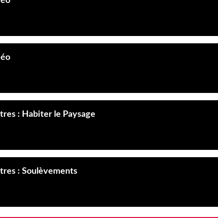
méo
méo
res : Habiter le Paysage
tres : Soulèvements