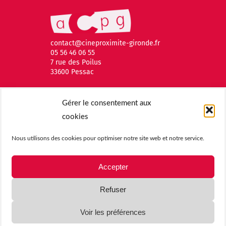
contact@cineproximite-gironde.fr
05 56 46 06 55
7 rue des Poilus
33600 Pessac
Gérer le consentement aux
cookies
Nous utilisons des cookies pour optimiser notre site web et notre service.
Accepter
Refuser
© 2026 Association des Cinémas de Proximité de la Gironde |
Voir les préférences
Mentions légales
| Tous droits réservés |
Politique de cookies