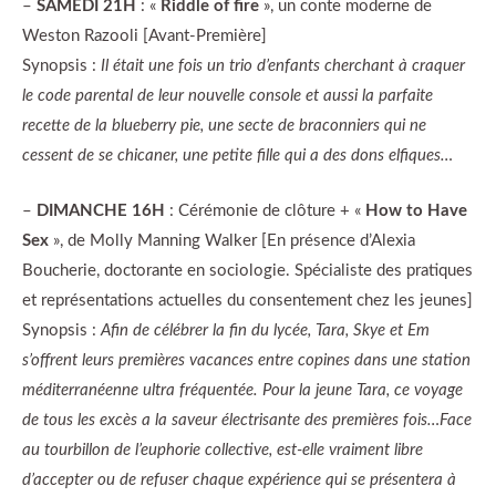
–
SAMEDI 21H
: «
Riddle of fire
», un conte moderne de
Weston Razooli [Avant-Première]
Synopsis :
Il était une fois un trio d’enfants cherchant à craquer
le code parental de leur nouvelle console et aussi la parfaite
recette de la blueberry pie, une secte de braconniers qui ne
cessent de se chicaner, une petite fille qui a des dons elfiques…
–
DIMANCHE 16H
: Cérémonie de clôture + «
How to Have
Sex
», de Molly Manning Walker [En présence d’Alexia
Boucherie, doctorante en sociologie. Spécialiste des pratiques
et représentations actuelles du consentement chez les jeunes]
Synopsis :
Afin de célébrer la fin du lycée, Tara, Skye et Em
s’offrent leurs premières vacances entre copines dans une station
méditerranéenne ultra fréquentée. Pour la jeune Tara, ce voyage
de tous les excès a la saveur électrisante des premières fois…Face
au tourbillon de l’euphorie collective, est-elle vraiment libre
d’accepter ou de refuser chaque expérience qui se présentera à