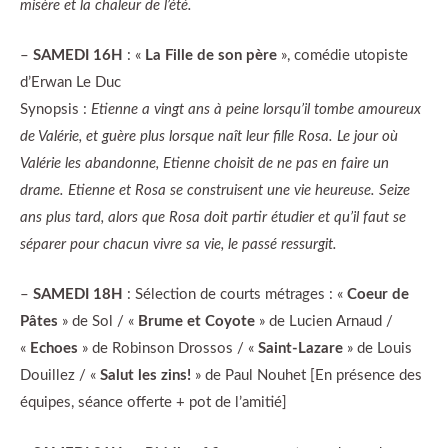
misère et la chaleur de l’été.
–
SAMEDI 16H
: «
La Fille de son père
», comédie utopiste
d’Erwan Le Duc
Synopsis :
Etienne a vingt ans à peine lorsqu’il tombe amoureux
de Valérie, et guère plus lorsque naît leur fille Rosa. Le jour où
Valérie les abandonne, Etienne choisit de ne pas en faire un
drame. Etienne et Rosa se construisent une vie heureuse. Seize
ans plus tard, alors que Rosa doit partir étudier et qu’il faut se
séparer pour chacun vivre sa vie, le passé ressurgit.
–
SAMEDI 18H
: Sélection de courts métrages : «
Coeur de
Pâtes
» de Sol / «
Brume et Coyote
» de Lucien Arnaud /
«
Echoes
» de Robinson Drossos / «
Saint-Lazare
» de Louis
Douillez / «
Salut les zins!
» de Paul Nouhet [En présence des
équipes, séance offerte + pot de l’amitié]