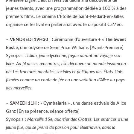
Première Ligne, c’est un festival dédié à la découverte de
jeunes talents, avec une programmation dédiée à 100 % à des
premiers films. Le cinéma L’Étoile de Saint-Médard-en-Jalles
organise ce festival en partenariat avec le dispositif CaMéo.
–
VENDREDI 19H30
: Cérémonie d’ouverture + «
The Sweet
East
», une odysée de Sean Price Williams [Avant-Première]
Synopsis :
Lilian, jeune lycéenne, fugue durant un voyage sco­
laire. Au fil de ses ren­contres, elle découvre un monde insoup­çon­
né. Les frac­tures men­tales, sociales et poli­tiques des États-Unis,
fil­mées comme un conte de fée ou une varia­tion d’Alice au pays
des merveilles.
–
SAMEDI 11H
: «
Cymbalaria
» , une danse estivale de Alice
Ganz [En sa présence, séance offerte]
Synopsis :
Marseille 15e, quartier des Crottes. Les errances d’une
jeune fille, qui se prend de passion pour Beethoven, dans la