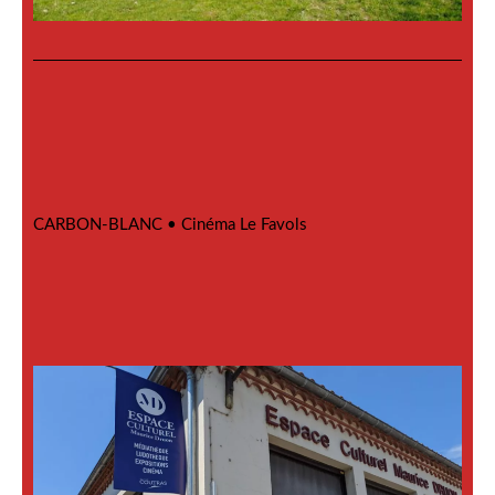
CARBON-BLANC •
Cinéma Le Favols