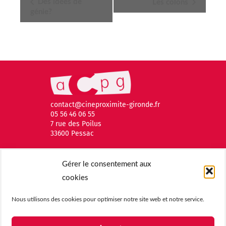
Navigation
Des idées de
Les colons
génie?
Évènement
contact@cineproximite-gironde.fr
05 56 46 06 55
7 rue des Poilus
33600 Pessac
Gérer le consentement aux
cookies
Nous utilisons des cookies pour optimiser notre site web et notre service.