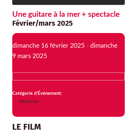
Une guitare à la mer + spectacle
Février/mars 2025
dimanche 16 février 2025
dimanche
–
9 mars 2025
Catégorie d’Évènement:
MinoKino
LE FILM