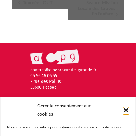
Navigation
Tournée : OUT
Séance Mission
Locale des Graves :
Évènement
En Fanfare
contact@cineproximite-gironde.fr
05 56 46 06 55
7 rue des Poilus
33600 Pessac
Gérer le consentement aux
cookies
Nous utilisons des cookies pour optimiser notre site web et notre service.