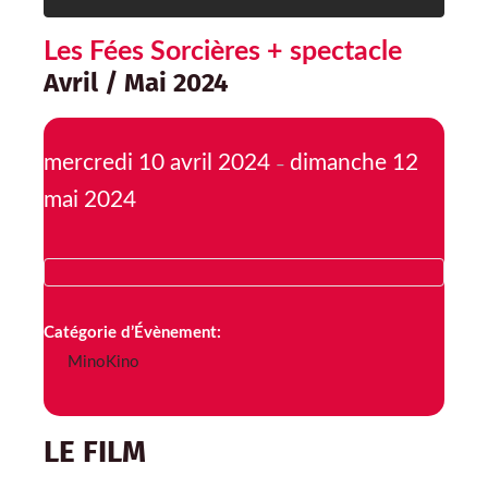
Les Fées Sorcières + spectacle
Avril / Mai 2024
mercredi 10 avril 2024
dimanche 12
–
mai 2024
Catégorie d’Évènement:
MinoKino
LE FILM