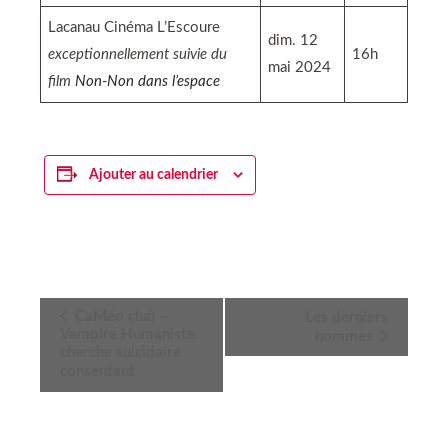
Lacanau Cinéma L’Escoure
dim. 12
exceptionnellement suivie du
16h
mai 2024
film
Non-Non dans l’espace
Ajouter au calendrier
Navigation
CaMéo club –
Les derniers
Vampire Humaniste
hommes
Évènement
cherche suicidaire
consentant