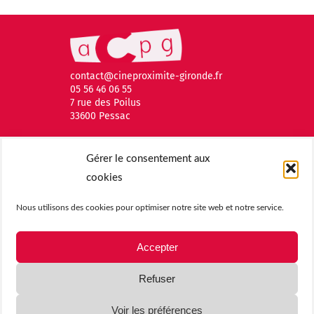
contact@cineproximite-gironde.fr
05 56 46 06 55
7 rue des Poilus
33600 Pessac
Gérer le consentement aux
cookies
Nous utilisons des cookies pour optimiser notre site web et notre service.
Accepter
Refuser
© 2026 Association des Cinémas de Proximité de la Gironde |
Voir les préférences
Mentions légales
| Tous droits réservés |
Politique de cookies