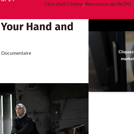
Clins d’œil Cinéma
,
Rencontres de l’ACPG
n Your Hand and
Cliquez
|
Documentaire
market