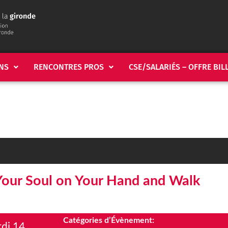
NS
RENCONTRES PROS
CSE/SALARIÉS – OFFRE BIL
Your Soul on Your Hand and Walk
Catégories d’Évènement:
di 14