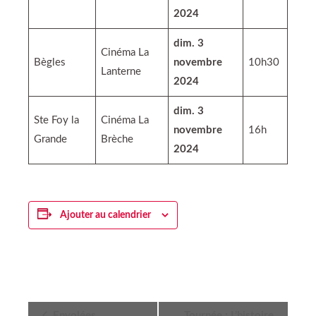
2024
dim. 3
Cinéma La
Bègles
novembre
10h30
Lanterne
2024
dim. 3
Ste Foy la
Cinéma La
novembre
16h
Grande
Brèche
2024
Ajouter au calendrier
Navigation
Envolées
Tournée : L’histoire